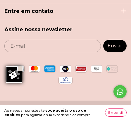
Entre em contato
Assine nossa newsletter
Copyright Menina de Laço - 18360349000108 - 2026. Todos
Ao navegar por este site
você aceita o uso de
Entendi
os direitos reservados.
cookies
para agilizar a sua experiência de compra.