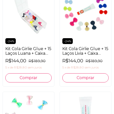
-
24
%
-
24
%
Kit Cola Girlie Glue + 15
Kit Cola Girlie Glue + 15
Laços Luana + Caixa
Laços Livia + Caixa
Organizadora
Organizadora
R$144,00
R$144,00
R$189,90
R$189,90
5
x
de
R$28,80
sem juros
5
x
de
R$28,80
sem juros
Comprar