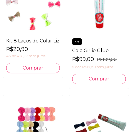
Kit 8 Laços de Colar Liz
-
9
%
R$20,90
Cola Girlie Glue
4
x
de
R$5,23
sem juros
R$99,00
R$109,00
5
x
de
R$19,80
sem juros