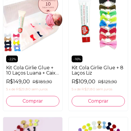
-
22
%
-
16
%
Kit Cola Girlie Glue +
Kit Cola Girlie Glue + 8
10 Laços Luana + Caixa
Laços Liz
Organizadora
R$149,00
R$109,00
R$189,90
R$129,90
5
x
de
R$29,80
sem juros
5
x
de
R$21,80
sem juros