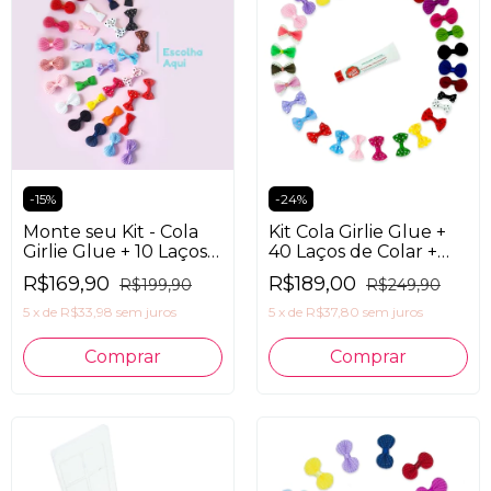
-
15
%
-
24
%
Monte seu Kit - Cola
Kit Cola Girlie Glue +
Girlie Glue + 10 Laços +
40 Laços de Colar +
Caixa Organizadora
Caixa Organizadora
R$169,90
R$189,00
R$199,90
R$249,90
5
x
de
R$33,98
sem juros
5
x
de
R$37,80
sem juros
Comprar