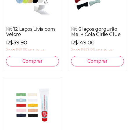
Kit 12 Laços Lívia com
Kit 6 laços gorgurão
Velcro
Mel + Cola Girlie Glue
R$39,90
R$149,00
5
x
de
R$7,98
sem juros
5
x
de
R$29,80
sem juros