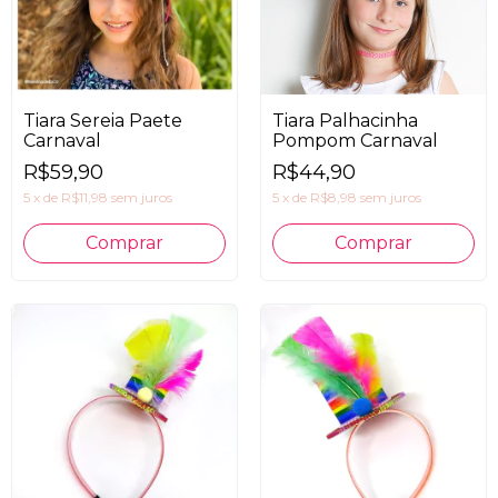
Tiara Sereia Paete
Tiara Palhacinha
Carnaval
Pompom Carnaval
R$59,90
R$44,90
5
x
de
R$11,98
sem juros
5
x
de
R$8,98
sem juros