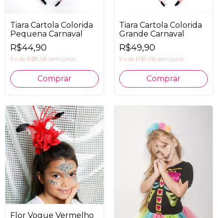
Tiara Cartola Colorida
Tiara Cartola Colorida
Pequena Carnaval
Grande Carnaval
R$44,90
R$49,90
5
x
de
R$8,98
sem juros
5
x
de
R$9,98
sem juros
Flor Vogue Vermelho