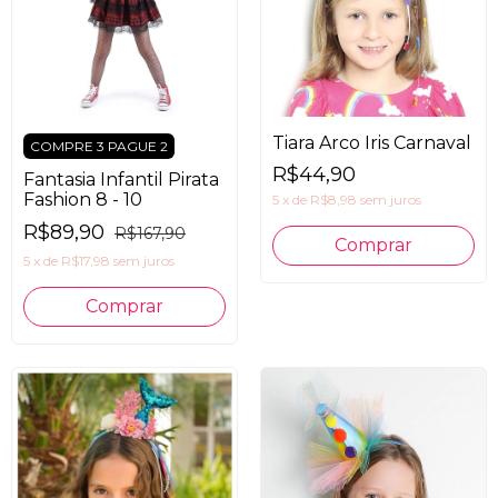
Tiara Arco Iris Carnaval
COMPRE 3 PAGUE 2
R$44,90
Fantasia Infantil Pirata
Fashion 8 - 10
5
x
de
R$8,98
sem juros
R$89,90
R$167,90
5
x
de
R$17,98
sem juros
Comprar