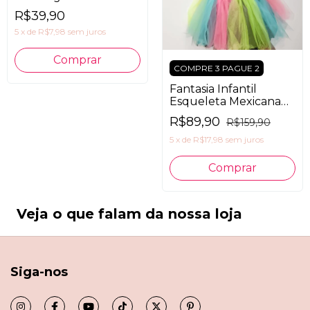
R$39,90
5
x
de
R$7,98
sem juros
COMPRE 3 PAGUE 2
Fantasia Infantil
Esqueleta Mexicana
+Tiara TAM 10
R$89,90
R$159,90
5
x
de
R$17,98
sem juros
Comprar
Veja o que falam da nossa loja
Siga-nos