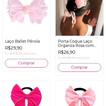
Laço Ballet Pérola
Porta Coque Laço
Organza Rosa com
R$29,90
Pérolas
R$26,90
5
x
de
R$5,98
sem juros
5
x
de
R$5,38
sem juros