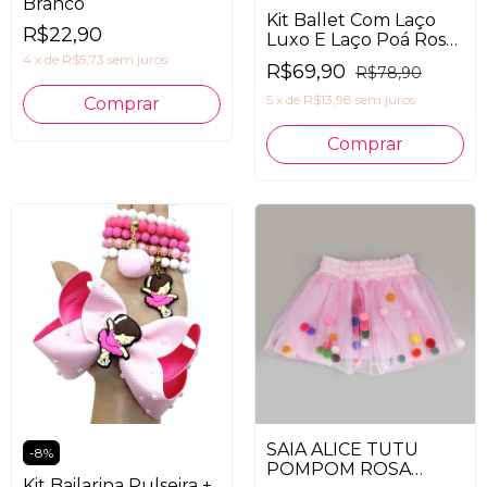
Branco
Kit Ballet Com Laço
R$22,90
Luxo E Laço Poá Rosa
E Porta Coque Flora
4
x
de
R$5,73
sem juros
R$69,90
R$78,90
5
x
de
R$13,98
sem juros
SAIA ALICE TUTU
-
8
%
POMPOM ROSA
Kit Bailarina Pulseira +