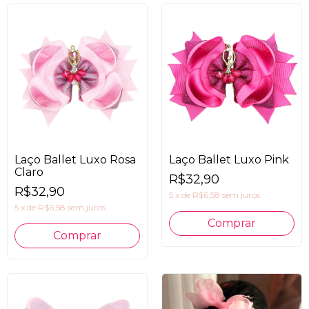
Laço Ballet Luxo Rosa
Laço Ballet Luxo Pink
Claro
R$32,90
R$32,90
5
x
de
R$6,58
sem juros
5
x
de
R$6,58
sem juros