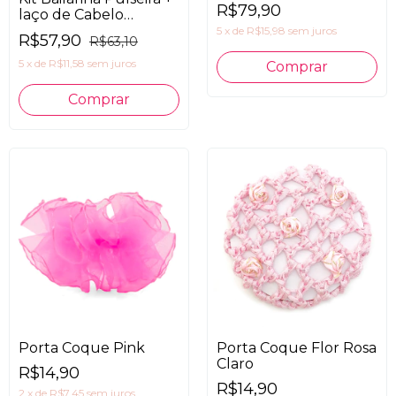
CLARO
R$79,90
laço de Cabelo
Bailarina
5
x
de
R$15,98
sem juros
R$57,90
R$63,10
5
x
de
R$11,58
sem juros
Comprar
Porta Coque Pink
Porta Coque Flor Rosa
Claro
R$14,90
R$14,90
2
x
de
R$7,45
sem juros