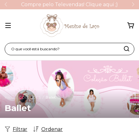
Compre pelo Televendas! Clique aqui ;)
Início
/
COLEÇÕES
/
Ballet
Ballet
Filtrar
Ordenar