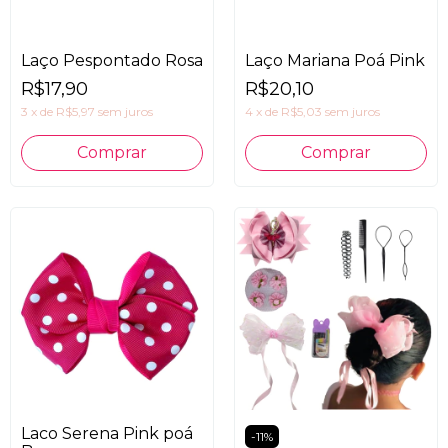
Laço Pespontado Rosa
Laço Mariana Poá Pink
R$17,90
R$20,10
3
x
de
R$5,97
sem juros
4
x
de
R$5,03
sem juros
Laco Serena Pink poá
-
11
%