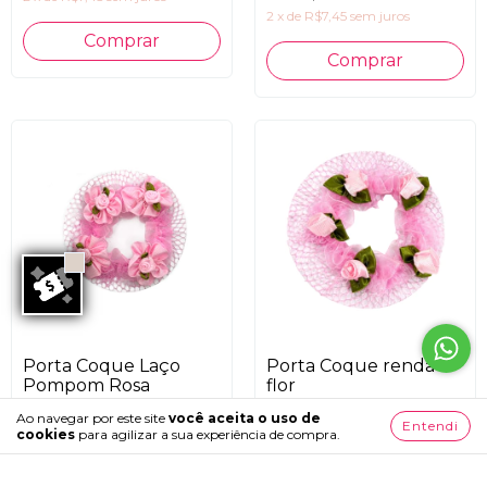
2
x
de
R$7,45
sem juros
Porta Coque Laço
Porta Coque renda
Pompom Rosa
flor
R$19,90
R$14,90
Ao navegar por este site
você aceita o uso de
Entendi
cookies
para agilizar a sua experiência de compra.
3
x
de
R$6,63
sem juros
2
x
de
R$7,45
sem juros
Comprar
Comprar