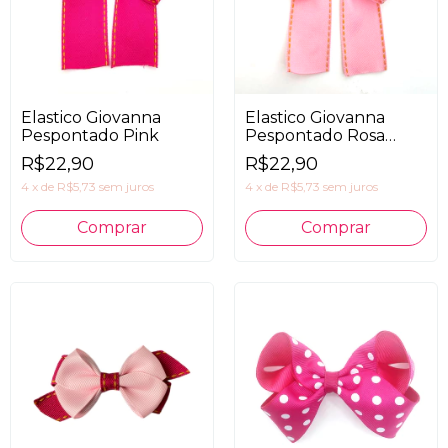
Elastico Giovanna
Elastico Giovanna
Pespontado Pink
Pespontado Rosa
Claro
R$22,90
R$22,90
4
x
de
R$5,73
sem juros
4
x
de
R$5,73
sem juros