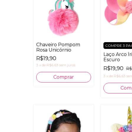
Chaveiro Pompom
COMPRE 3 PA
Rosa Unicórnio
Laço Arco Ír
R$19,90
Escuro
3
x
de
R$6,63
sem juros
R$19,90
R$
3
x
de
R$6,63
sem