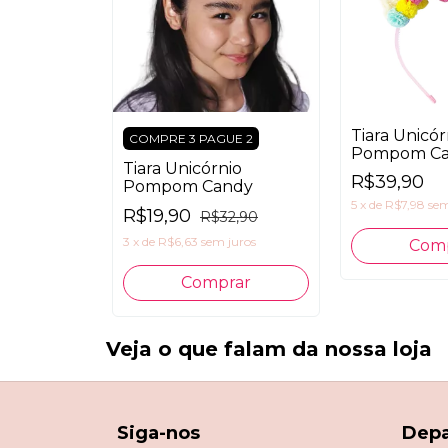
Tiara Unicór
COMPRE 3 PAGUE 2
Pompom Ca
Tiara Unicórnio
Pisca Pisca
R$39,90
Pompom Candy
5
x
de
R$7,98
sem
R$19,90
R$32,90
3
x
de
R$6,63
sem juros
Veja o que falam da nossa loja
Siga-nos
Dep