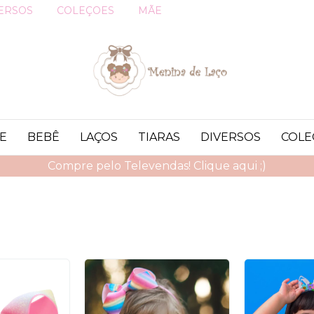
ERSOS
COLEÇOES
MÃE
E
BEBÊ
LAÇOS
TIARAS
DIVERSOS
COLE
Compre pelo Televendas! Clique aqui ;)