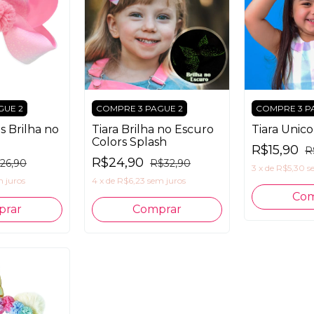
GUE 2
COMPRE 3 PAGUE 2
COMPRE 3 P
is Brilha no
Tiara Brilha no Escuro
Tiara Unico
Colors Splash
R$15,90
R
R$24,90
26,90
R$32,90
3
x
de
R$5,30
s
 juros
4
x
de
R$6,23
sem juros