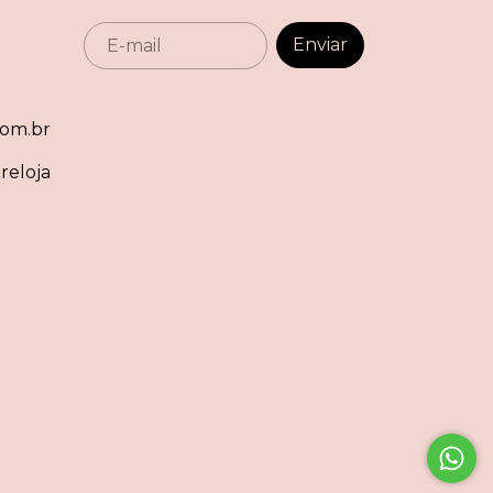
om.br
reloja