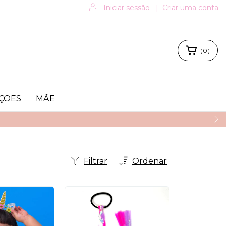
Iniciar sessão
|
Criar uma conta
(
0
)
ÇOES
MÃE
Filtrar
Ordenar