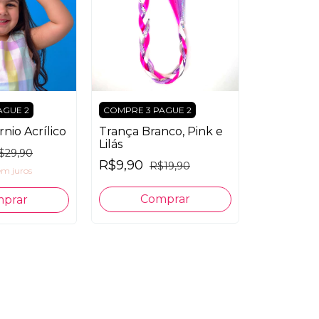
AGUE 2
COMPRE 3 PAGUE 2
rnio Acrílico
Trança Branco, Pink e
Lilás
$29,90
R$9,90
R$19,90
em juros