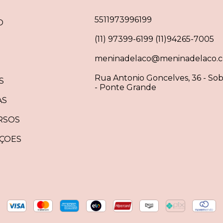
5511973996199
O
(11) 97399-6199 (11)94265-7005
meninadelaco@meninadelaco.c
Rua Antonio Goncelves, 36 - Sob
S
- Ponte Grande
AS
RSOS
ÇOES