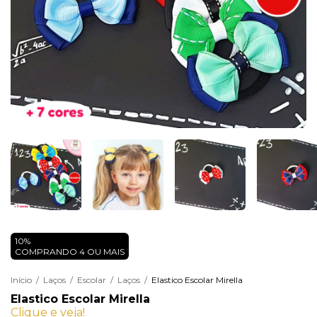
10%
COMPRANDO 4 OU MAIS
Início
/
Laços
/
Escolar
/
Laços
/
Elastico Escolar Mirella
Elastico Escolar Mirella
Clique e veja!