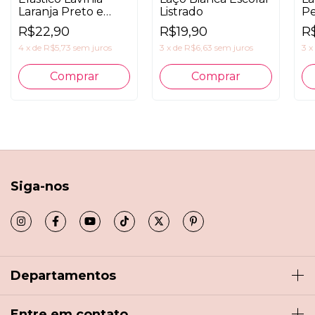
Laranja Preto e
Listrado
Pe
Branco
R$22,90
R$19,90
R$
4
x
de
R$5,73
sem juros
3
x
de
R$6,63
sem juros
3
x
Comprar
Siga-nos
Departamentos
Entre em contato