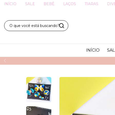
INÍCIO
SALE
BEBÊ
LAÇOS
TIARAS
DIV
INÍCIO
SAL