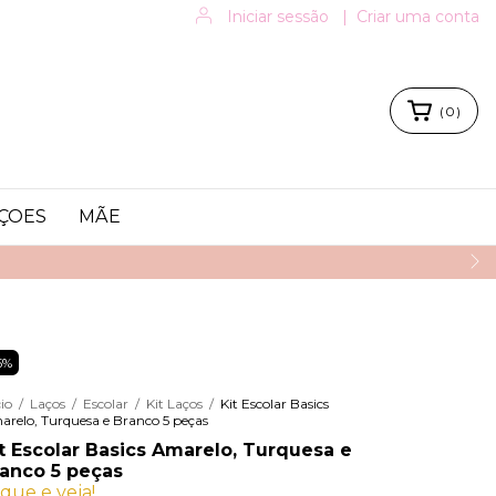
Iniciar sessão
|
Criar uma conta
(
0
)
ÇOES
MÃE
5
%
cio
/
Laços
/
Escolar
/
Kit Laços
/
Kit Escolar Basics
relo, Turquesa e Branco 5 peças
t Escolar Basics Amarelo, Turquesa e
anco 5 peças
ique e veja!