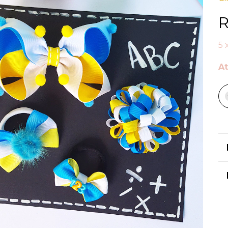
R
5
At