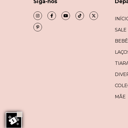
Siga-nos
Dep
INÍCI
SALE
BEBÊ
LAÇO
TIAR
DIVE
COLE
MÃE