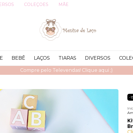
ERSOS
COLEÇOES
MÃE
E
BEBÊ
LAÇOS
TIARAS
DIVERSOS
COLE
Compre pelo Televendas! Clique aqui ;)
-
1
Iní
Ama
Ki
Br
Cl