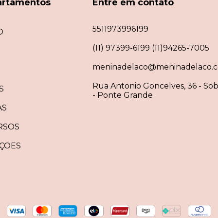
artamentos
Entre em contato
5511973996199
O
(11) 97399-6199 (11)94265-7005
meninadelaco@meninadelaco.c
Rua Antonio Goncelves, 36 - Sob
S
- Ponte Grande
AS
RSOS
ÇOES