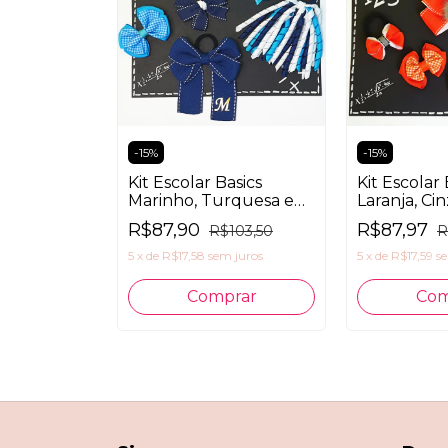
-
15
%
-
15
%
asics
Kit Escolar Basics
Kit Escolar 
o 5 peças
Marinho, Turquesa e
Laranja, Ci
Branco 5 peças
5 peças
R$87,90
R$87,97
117,50
R$103,50
R
 juros
5
x
de
R$17,58
sem juros
5
x
de
R$17,59
s