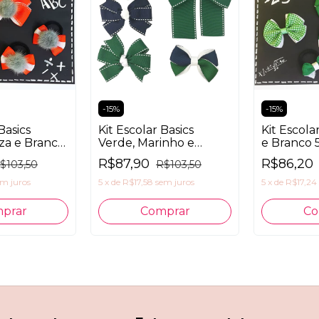
-
15
%
-
15
%
Basics
Kit Escolar Basics
Kit Escola
nza e Branco
Verde, Marinho e
e Branco 
Branco 5 peças
R$87,90
R$86,20
$103,50
R$103,50
em juros
5
x
de
R$17,58
sem juros
5
x
de
R$17,24