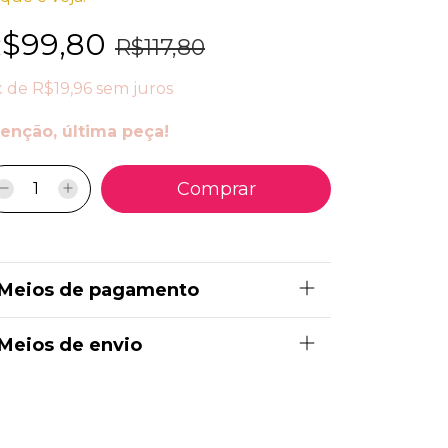
$99,80
R$117,80
x
de
R$19,96
sem juros
enção, última peça!
Meios de pagamento
Meios de envio