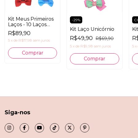
Kit Meus Primeiros
-
29
%
C
Laços - 10 Laços
Kit Laço Unicórnio
Ki
Maya Forrado
R$89,90
R$49,90
R
R$69,90
5
x
de
R$17,98
sem juros
5
x
de
R$9,98
sem juros
5
x
Siga-nos