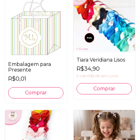
Tiara Veridiana Lisos
Embalagem para
R$34,90
Presente
5
x
de
R$6,98
sem juros
R$0,01
Comprar