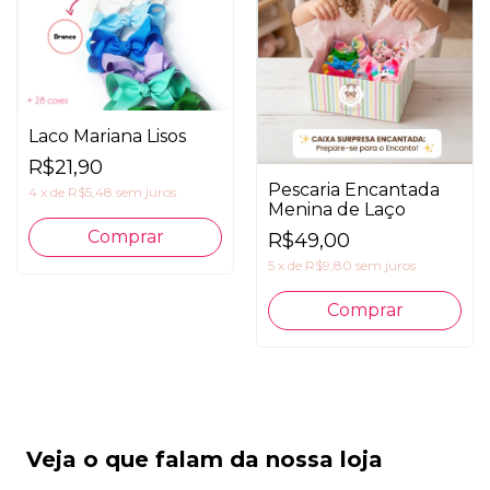
Laco Mariana Lisos
R$21,90
Pescaria Encantada
4
x
de
R$5,48
sem juros
Menina de Laço
Comprar
R$49,00
5
x
de
R$9,80
sem juros
Comprar
Veja o que falam da nossa loja