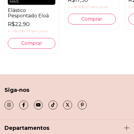
MAIS
3
x
de
R$5,97
sem juros
5
x
Elástico
Pespontado Eloá
Comprar
R$22,90
4
x
de
R$5,73
sem juros
Comprar
Siga-nos
Departamentos