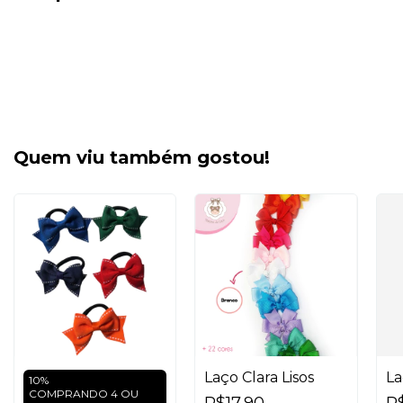
Quem viu também gostou!
Laço Clara Lisos
La
10%
COMPRANDO 4 OU
R$17,90
R