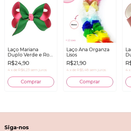
Laço Mariana
Laço Ana Organza
La
Duplo Verde e Rosa
Lisos
Du
Neon
R$24,90
R$21,90
R
4
x
de
R$6,23
sem juros
4
x
de
R$5,48
sem juros
4
Comprar
Siga-nos