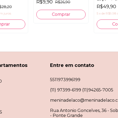
R$9,90
R$26,90
R$49,90
$28,20
m juros
5
x
de
R$9,98
artamentos
Entre em contato
5511973996199
O
(11) 97399-6199 (11)94265-7005
meninadelaco@meninadelaco.c
Rua Antonio Goncelves, 36 - Sob
S
- Ponte Grande