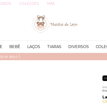
ERSOS
COLEÇOES
MÃE
E
BEBÊ
LAÇOS
TIARAS
DIVERSOS
COLE
FRETE GRÁTIS! CLIQUE AQUI ;)
C
Iní
Pri
La
Cl