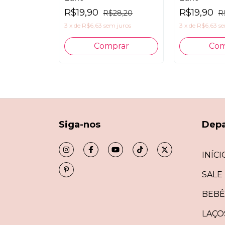
R$19,90
R$19,90
28,20
R$28,20
R
 juros
3
x
de
R$6,63
sem juros
3
x
de
R$6,63
se
Siga-nos
Dep
INÍCI
SALE
BEBÊ
LAÇO