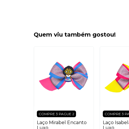
Quem viu também gostou!
UE 2
COMPRE 3 PAGUE 2
COMPRE 3 P
sa
Laço Mirabel Encanto
Laço Isabe
uxo
Luxo
Luxo