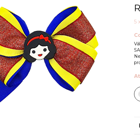
R
5
Co
Vá
SA
Ne
pr
At