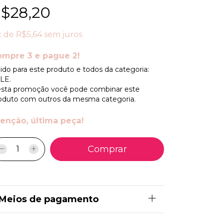
$28,20
x
de
R$5,64
sem juros
mpre 3 e pague 2!
lido para este produto e todos da categoria:
LE.
sta promoção você pode combinar este
oduto com outros da mesma categoria.
enção, última peça!
Meios de pagamento