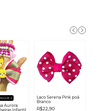
Laco Serena Pink poá
PAGUE 2
Branco
sa Aurora
COMPRE 3
R$22,90
seiras Infantil