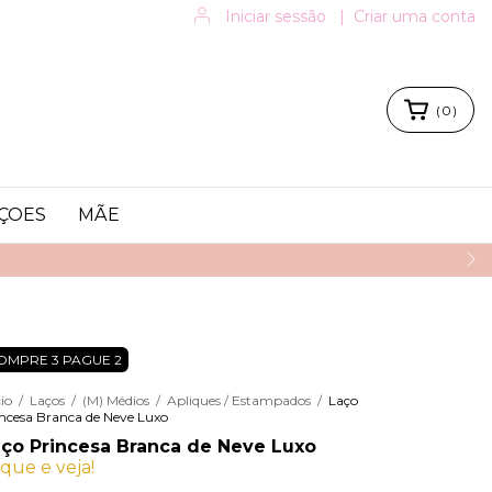
Iniciar sessão
|
Criar uma conta
(
0
)
ÇOES
MÃE
OMPRE 3 PAGUE 2
cio
/
Laços
/
(M) Médios
/
Apliques / Estampados
/
Laço
ncesa Branca de Neve Luxo
ço Princesa Branca de Neve Luxo
ique e veja!