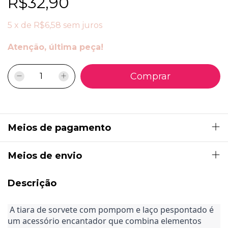
R$32,90
5
x
de
R$6,58
sem juros
Atenção, última peça!
Meios de pagamento
Meios de envio
Descrição
 A tiara de sorvete com pompom e laço pespontado é 
um acessório encantador que combina elementos 