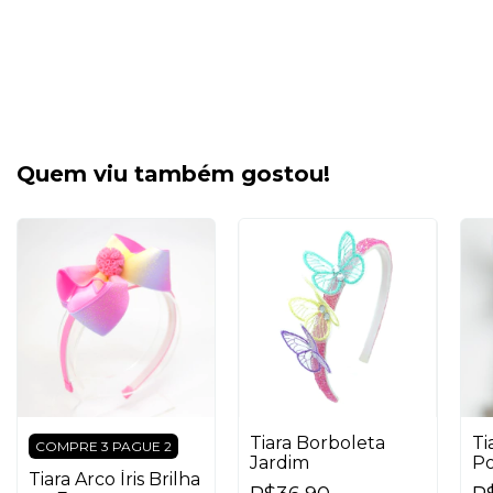
Quem viu também gostou!
Tiara Borboleta
Ti
COMPRE 3 PAGUE 2
Jardim
P
Tiara Arco Íris Brilha