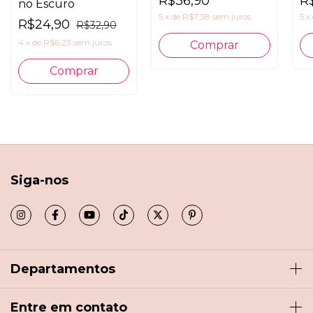
R$36,90
R
no Escuro
5
x
de
R$7,38
sem juros
5
x
R$24,90
R$32,90
4
x
de
R$6,23
sem juros
Siga-nos
Departamentos
Entre em contato