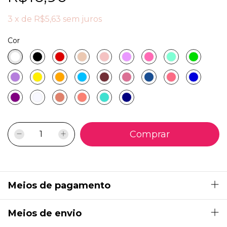
3
x
de
R$5,63
sem juros
Cor
Meios de pagamento
Meios de envio