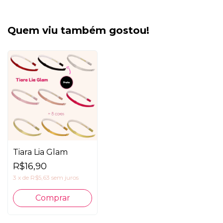
Quem viu também gostou!
Tiara Lia Glam
R$16,90
3
x
de
R$5,63
sem juros
Comprar