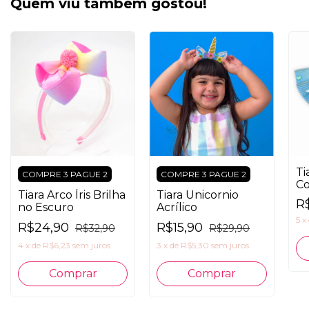
Quem viu também gostou!
Ti
COMPRE 3 PAGUE 2
COMPRE 3 PAGUE 2
Co
Tiara Arco Íris Brilha
Tiara Unicornio
R
no Escuro
Acrílico
5
x
R$24,90
R$15,90
R$32,90
R$29,90
4
x
de
R$6,23
sem juros
3
x
de
R$5,30
sem juros