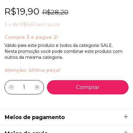
R$19,90
R$28,20
3
x
de
R$6,63
sem juros
Compre 3 e pague 2!
Válido para este produto e todos da categoria: SALE.
Nesta promoção você pode combinar este produto com
outros da mesma categoria.
Atenção, última peça!
Meios de pagamento