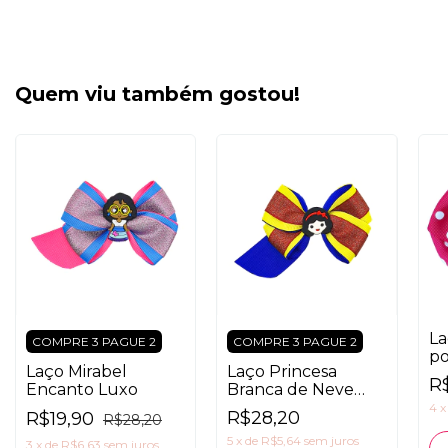
Quem viu também gostou!
La
COMPRE 3 PAGUE 2
COMPRE 3 PAGUE 2
po
Laço Mirabel
Laço Princesa
R
Encanto Luxo
Branca de Neve
Luxo
4
R$28,20
R$19,90
R$28,20
5
x
de
R$5,64
sem juros
3
x
de
R$6,63
sem juros