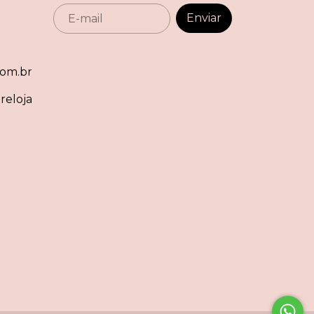
om.br
reloja