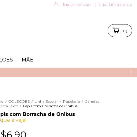
Iniciar sessão
|
Criar uma conta
(
0
)
ÇOES
MÃE
cio
/
COLEÇÕES
/
Linha Escolar
/
Papelaria
/
Canetas
arca Texto
/
Lápis com Borracha de Onibus
pis com Borracha de Onibus
ique e veja!
$6,90