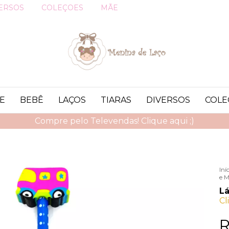
ERSOS
COLEÇOES
MÃE
E
BEBÊ
LAÇOS
TIARAS
DIVERSOS
COLE
Compre pelo Televendas! Clique aqui ;)
Iní
e M
Lá
Cl
R