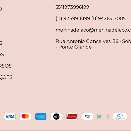
5511973996199
O
(11) 97399-6199 (11)94265-7005
meninadelaco@meninadelaco.c
Rua Antonio Goncelves, 36 - Sob
S
- Ponte Grande
AS
RSOS
ÇOES